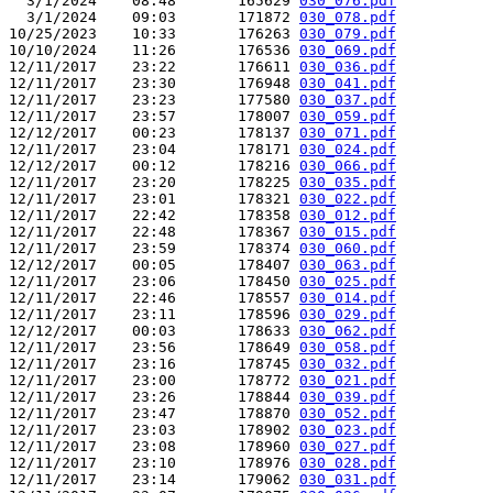
  3/1/2024    08:48       165629 
030_076.pdf
  3/1/2024    09:03       171872 
030_078.pdf
10/25/2023    10:33       176263 
030_079.pdf
10/10/2024    11:26       176536 
030_069.pdf
12/11/2017    23:22       176611 
030_036.pdf
12/11/2017    23:30       176948 
030_041.pdf
12/11/2017    23:23       177580 
030_037.pdf
12/11/2017    23:57       178007 
030_059.pdf
12/12/2017    00:23       178137 
030_071.pdf
12/11/2017    23:04       178171 
030_024.pdf
12/12/2017    00:12       178216 
030_066.pdf
12/11/2017    23:20       178225 
030_035.pdf
12/11/2017    23:01       178321 
030_022.pdf
12/11/2017    22:42       178358 
030_012.pdf
12/11/2017    22:48       178367 
030_015.pdf
12/11/2017    23:59       178374 
030_060.pdf
12/12/2017    00:05       178407 
030_063.pdf
12/11/2017    23:06       178450 
030_025.pdf
12/11/2017    22:46       178557 
030_014.pdf
12/11/2017    23:11       178596 
030_029.pdf
12/12/2017    00:03       178633 
030_062.pdf
12/11/2017    23:56       178649 
030_058.pdf
12/11/2017    23:16       178745 
030_032.pdf
12/11/2017    23:00       178772 
030_021.pdf
12/11/2017    23:26       178844 
030_039.pdf
12/11/2017    23:47       178870 
030_052.pdf
12/11/2017    23:03       178902 
030_023.pdf
12/11/2017    23:08       178960 
030_027.pdf
12/11/2017    23:10       178976 
030_028.pdf
12/11/2017    23:14       179062 
030_031.pdf