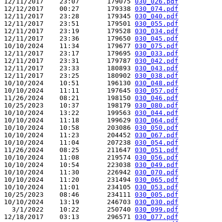
12/11/2017    23:07       179075 
030_026.pdf
12/12/2017    00:27       179338 
030_074.pdf
12/11/2017    23:28       179345 
030_040.pdf
12/11/2017    23:51       179501 
030_055.pdf
12/11/2017    23:19       179528 
030_034.pdf
12/11/2017    23:36       179650 
030_045.pdf
10/10/2024    11:34       179677 
030_075.pdf
12/11/2017    23:17       179695 
030_033.pdf
12/11/2017    23:31       179787 
030_042.pdf
12/11/2017    23:33       180893 
030_043.pdf
12/11/2017    23:25       180902 
030_038.pdf
10/10/2024    10:51       196130 
030_048.pdf
10/10/2024    11:11       197645 
030_057.pdf
11/26/2024    08:21       198150 
030_046.pdf
10/25/2023    10:37       198179 
030_080.pdf
10/10/2024    13:22       199563 
030_044.pdf
10/10/2024    11:18       199629 
030_064.pdf
10/10/2024    10:58       203086 
030_050.pdf
10/10/2024    11:23       204452 
030_067.pdf
10/10/2024    11:04       207238 
030_054.pdf
11/26/2024    08:25       211647 
030_051.pdf
10/10/2024    11:08       219574 
030_056.pdf
10/10/2024    10:54       223038 
030_049.pdf
10/10/2024    11:30       226942 
030_070.pdf
10/10/2024    11:20       231494 
030_065.pdf
10/10/2024    11:01       234105 
030_053.pdf
10/25/2023    08:46       234111 
030_005.pdf
10/10/2024    13:19       246703 
030_030.pdf
  3/1/2022    10:22       250740 
030_099.pdf
12/18/2017    03:13       296571 
030_077.pdf