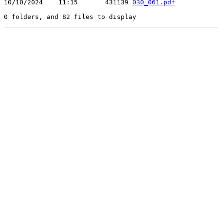
10/10/2024    11:15       431139 
030_061.pdf
0 folders, and 82 files to display