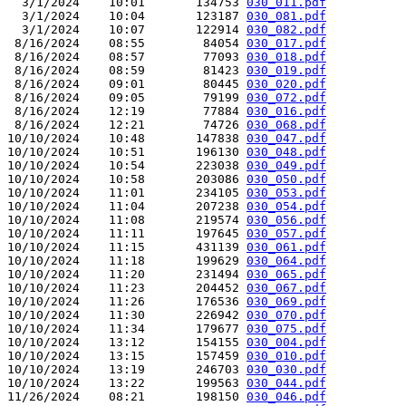
  3/1/2024    10:01       134753 
030_011.pdf
  3/1/2024    10:04       123187 
030_081.pdf
  3/1/2024    10:07       122914 
030_082.pdf
 8/16/2024    08:55        84054 
030_017.pdf
 8/16/2024    08:57        77093 
030_018.pdf
 8/16/2024    08:59        81423 
030_019.pdf
 8/16/2024    09:01        80445 
030_020.pdf
 8/16/2024    09:05        79199 
030_072.pdf
 8/16/2024    12:19        77884 
030_016.pdf
 8/16/2024    12:21        74726 
030_068.pdf
10/10/2024    10:48       147838 
030_047.pdf
10/10/2024    10:51       196130 
030_048.pdf
10/10/2024    10:54       223038 
030_049.pdf
10/10/2024    10:58       203086 
030_050.pdf
10/10/2024    11:01       234105 
030_053.pdf
10/10/2024    11:04       207238 
030_054.pdf
10/10/2024    11:08       219574 
030_056.pdf
10/10/2024    11:11       197645 
030_057.pdf
10/10/2024    11:15       431139 
030_061.pdf
10/10/2024    11:18       199629 
030_064.pdf
10/10/2024    11:20       231494 
030_065.pdf
10/10/2024    11:23       204452 
030_067.pdf
10/10/2024    11:26       176536 
030_069.pdf
10/10/2024    11:30       226942 
030_070.pdf
10/10/2024    11:34       179677 
030_075.pdf
10/10/2024    13:12       154155 
030_004.pdf
10/10/2024    13:15       157459 
030_010.pdf
10/10/2024    13:19       246703 
030_030.pdf
10/10/2024    13:22       199563 
030_044.pdf
11/26/2024    08:21       198150 
030_046.pdf