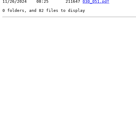
11/26/2024    08:25       211647 
030_051.pdf
0 folders, and 82 files to display