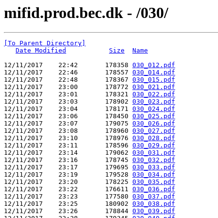
mifid.prod.bec.dk - /030/
[To Parent Directory]
Date Modified
Size
Name
12/11/2017    22:42       178358 
030_012.pdf
12/11/2017    22:46       178557 
030_014.pdf
12/11/2017    22:48       178367 
030_015.pdf
12/11/2017    23:00       178772 
030_021.pdf
12/11/2017    23:01       178321 
030_022.pdf
12/11/2017    23:03       178902 
030_023.pdf
12/11/2017    23:04       178171 
030_024.pdf
12/11/2017    23:06       178450 
030_025.pdf
12/11/2017    23:07       179075 
030_026.pdf
12/11/2017    23:08       178960 
030_027.pdf
12/11/2017    23:10       178976 
030_028.pdf
12/11/2017    23:11       178596 
030_029.pdf
12/11/2017    23:14       179062 
030_031.pdf
12/11/2017    23:16       178745 
030_032.pdf
12/11/2017    23:17       179695 
030_033.pdf
12/11/2017    23:19       179528 
030_034.pdf
12/11/2017    23:20       178225 
030_035.pdf
12/11/2017    23:22       176611 
030_036.pdf
12/11/2017    23:23       177580 
030_037.pdf
12/11/2017    23:25       180902 
030_038.pdf
12/11/2017    23:26       178844 
030_039.pdf