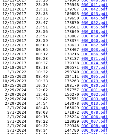
12/11/2017    23:28       179345 
030_040.pdf
12/11/2017    23:30       176948 
030_041.pdf
12/11/2017    23:31       179787 
030_042.pdf
12/11/2017    23:33       180893 
030_043.pdf
12/11/2017    23:36       179650 
030_045.pdf
12/11/2017    23:47       178870 
030_052.pdf
12/11/2017    23:51       179501 
030_055.pdf
12/11/2017    23:56       178649 
030_058.pdf
12/11/2017    23:57       178007 
030_059.pdf
12/11/2017    23:59       178374 
030_060.pdf
12/12/2017    00:03       178633 
030_062.pdf
12/12/2017    00:05       178407 
030_063.pdf
12/12/2017    00:12       178216 
030_066.pdf
12/12/2017    00:23       178137 
030_071.pdf
12/12/2017    00:27       179338 
030_074.pdf
12/18/2017    03:13       296571 
030_077.pdf
  3/1/2022    10:22       250740 
030_099.pdf
10/25/2023    08:46       234111 
030_005.pdf
10/25/2023    10:33       176263 
030_079.pdf
10/25/2023    10:37       198179 
030_080.pdf
 2/29/2024    12:02       157757 
030_001.pdf
 2/29/2024    12:41       156270 
030_002.pdf
 2/29/2024    13:42        77551 
030_003.pdf
 2/29/2024    14:54       143078 
030_013.pdf
  3/1/2024    08:48       165629 
030_076.pdf
  3/1/2024    09:03       171872 
030_078.pdf
  3/1/2024    09:16       126224 
030_006.pdf
  3/1/2024    09:22       128929 
030_007.pdf
  3/1/2024    09:32       129346 
030_008.pdf
  3/1/2024    09:34       144780 
030_009.pdf