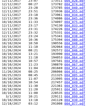
12/11/2017    23:07       173511 
004_026.pdf
12/12/2017    00:27       173782 
004_074.pdf
12/11/2017    23:28       173785 
004_040.pdf
12/11/2017    23:51       173936 
004_055.pdf
12/11/2017    23:18       173961 
004_034.pdf
12/11/2017    23:36       174086 
004_045.pdf
10/10/2024    11:33       174097 
004_075.pdf
12/11/2017    23:17       174130 
004_033.pdf
12/11/2017    23:31       174226 
004_042.pdf
12/11/2017    23:32       175331 
004_043.pdf
12/11/2017    23:24       175341 
004_038.pdf
10/25/2023    10:36       175394 
004_080.pdf
10/10/2024    10:50       190556 
004_048.pdf
10/10/2024    11:10       192064 
004_057.pdf
11/26/2024    08:21       192572 
004_046.pdf
10/10/2024    13:21       193990 
004_044.pdf
10/10/2024    11:18       194053 
004_064.pdf
10/10/2024    10:57       197501 
004_050.pdf
10/10/2024    11:23       198870 
004_067.pdf
10/10/2024    11:04       201669 
004_054.pdf
11/26/2024    08:25       206066 
004_051.pdf
10/25/2023    08:45       211325 
004_005.pdf
10/10/2024    11:07       213995 
004_056.pdf
10/10/2024    10:54       217457 
004_049.pdf
10/10/2024    11:30       221361 
004_070.pdf
10/10/2024    11:20       225911 
004_065.pdf
10/10/2024    11:00       228535 
004_053.pdf
  3/1/2022    10:21       229111 
004_099.pdf
10/10/2024    13:18       241128 
004_030.pdf
12/18/2017    03:12       291008 
004_077.pdf