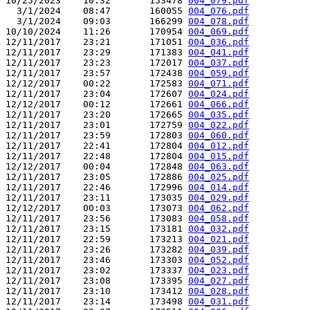
10/25/2023    10:32       153478 
004_079.pdf
  3/1/2024    08:47       160055 
004_076.pdf
  3/1/2024    09:03       166299 
004_078.pdf
10/10/2024    11:26       170954 
004_069.pdf
12/11/2017    23:21       171051 
004_036.pdf
12/11/2017    23:29       171383 
004_041.pdf
12/11/2017    23:23       172017 
004_037.pdf
12/11/2017    23:57       172438 
004_059.pdf
12/12/2017    00:22       172583 
004_071.pdf
12/11/2017    23:04       172607 
004_024.pdf
12/12/2017    00:12       172661 
004_066.pdf
12/11/2017    23:20       172665 
004_035.pdf
12/11/2017    23:01       172759 
004_022.pdf
12/11/2017    23:59       172803 
004_060.pdf
12/11/2017    22:41       172804 
004_012.pdf
12/11/2017    22:48       172804 
004_015.pdf
12/12/2017    00:04       172848 
004_063.pdf
12/11/2017    23:05       172886 
004_025.pdf
12/11/2017    22:46       172996 
004_014.pdf
12/11/2017    23:11       173035 
004_029.pdf
12/12/2017    00:03       173073 
004_062.pdf
12/11/2017    23:56       173083 
004_058.pdf
12/11/2017    23:15       173181 
004_032.pdf
12/11/2017    22:59       173213 
004_021.pdf
12/11/2017    23:26       173282 
004_039.pdf
12/11/2017    23:46       173303 
004_052.pdf
12/11/2017    23:02       173337 
004_023.pdf
12/11/2017    23:08       173395 
004_027.pdf
12/11/2017    23:10       173412 
004_028.pdf
12/11/2017    23:14       173498 
004_031.pdf