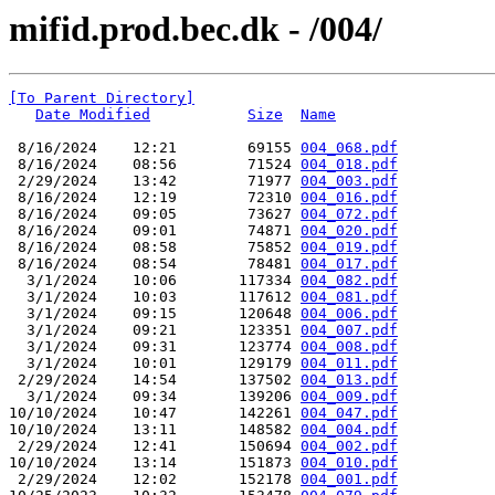
mifid.prod.bec.dk - /004/
[To Parent Directory]
Date Modified
Size
Name
 8/16/2024    12:21        69155 
004_068.pdf
 8/16/2024    08:56        71524 
004_018.pdf
 2/29/2024    13:42        71977 
004_003.pdf
 8/16/2024    12:19        72310 
004_016.pdf
 8/16/2024    09:05        73627 
004_072.pdf
 8/16/2024    09:01        74871 
004_020.pdf
 8/16/2024    08:58        75852 
004_019.pdf
 8/16/2024    08:54        78481 
004_017.pdf
  3/1/2024    10:06       117334 
004_082.pdf
  3/1/2024    10:03       117612 
004_081.pdf
  3/1/2024    09:15       120648 
004_006.pdf
  3/1/2024    09:21       123351 
004_007.pdf
  3/1/2024    09:31       123774 
004_008.pdf
  3/1/2024    10:01       129179 
004_011.pdf
 2/29/2024    14:54       137502 
004_013.pdf
  3/1/2024    09:34       139206 
004_009.pdf
10/10/2024    10:47       142261 
004_047.pdf
10/10/2024    13:11       148582 
004_004.pdf
 2/29/2024    12:41       150694 
004_002.pdf
10/10/2024    13:14       151873 
004_010.pdf
 2/29/2024    12:02       152178 
004_001.pdf