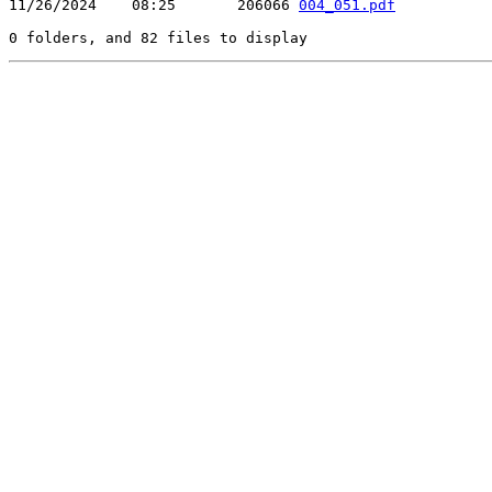
11/26/2024    08:25       206066 
004_051.pdf
0 folders, and 82 files to display