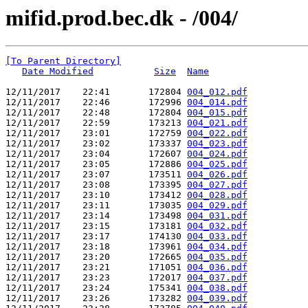
mifid.prod.bec.dk - /004/
[To Parent Directory]
Date Modified
Size
Name
12/11/2017    22:41       172804 
004_012.pdf
12/11/2017    22:46       172996 
004_014.pdf
12/11/2017    22:48       172804 
004_015.pdf
12/11/2017    22:59       173213 
004_021.pdf
12/11/2017    23:01       172759 
004_022.pdf
12/11/2017    23:02       173337 
004_023.pdf
12/11/2017    23:04       172607 
004_024.pdf
12/11/2017    23:05       172886 
004_025.pdf
12/11/2017    23:07       173511 
004_026.pdf
12/11/2017    23:08       173395 
004_027.pdf
12/11/2017    23:10       173412 
004_028.pdf
12/11/2017    23:11       173035 
004_029.pdf
12/11/2017    23:14       173498 
004_031.pdf
12/11/2017    23:15       173181 
004_032.pdf
12/11/2017    23:17       174130 
004_033.pdf
12/11/2017    23:18       173961 
004_034.pdf
12/11/2017    23:20       172665 
004_035.pdf
12/11/2017    23:21       171051 
004_036.pdf
12/11/2017    23:23       172017 
004_037.pdf
12/11/2017    23:24       175341 
004_038.pdf
12/11/2017    23:26       173282 
004_039.pdf