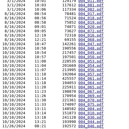
  3/1/2024    10:01       129179 
004_011.pdf
  3/1/2024    10:03       117612 
004_081.pdf
  3/1/2024    10:06       117334 
004_082.pdf
 8/16/2024    08:54        78481 
004_017.pdf
 8/16/2024    08:56        71524 
004_018.pdf
 8/16/2024    08:58        75852 
004_019.pdf
 8/16/2024    09:01        74871 
004_020.pdf
 8/16/2024    09:05        73627 
004_072.pdf
 8/16/2024    12:19        72310 
004_016.pdf
 8/16/2024    12:21        69155 
004_068.pdf
10/10/2024    10:47       142261 
004_047.pdf
10/10/2024    10:50       190556 
004_048.pdf
10/10/2024    10:54       217457 
004_049.pdf
10/10/2024    10:57       197501 
004_050.pdf
10/10/2024    11:00       228535 
004_053.pdf
10/10/2024    11:04       201669 
004_054.pdf
10/10/2024    11:07       213995 
004_056.pdf
10/10/2024    11:10       192064 
004_057.pdf
10/10/2024    11:14       425557 
004_061.pdf
10/10/2024    11:18       194053 
004_064.pdf
10/10/2024    11:20       225911 
004_065.pdf
10/10/2024    11:23       198870 
004_067.pdf
10/10/2024    11:26       170954 
004_069.pdf
10/10/2024    11:30       221361 
004_070.pdf
10/10/2024    11:33       174097 
004_075.pdf
10/10/2024    13:11       148582 
004_004.pdf
10/10/2024    13:14       151873 
004_010.pdf
10/10/2024    13:18       241128 
004_030.pdf
10/10/2024    13:21       193990 
004_044.pdf
11/26/2024    08:21       192572 
004_046.pdf