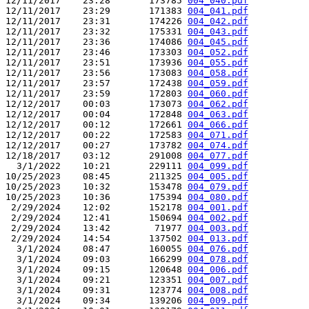
12/11/2017    23:28       173785 
004_040.pdf
12/11/2017    23:29       171383 
004_041.pdf
12/11/2017    23:31       174226 
004_042.pdf
12/11/2017    23:32       175331 
004_043.pdf
12/11/2017    23:36       174086 
004_045.pdf
12/11/2017    23:46       173303 
004_052.pdf
12/11/2017    23:51       173936 
004_055.pdf
12/11/2017    23:56       173083 
004_058.pdf
12/11/2017    23:57       172438 
004_059.pdf
12/11/2017    23:59       172803 
004_060.pdf
12/12/2017    00:03       173073 
004_062.pdf
12/12/2017    00:04       172848 
004_063.pdf
12/12/2017    00:12       172661 
004_066.pdf
12/12/2017    00:22       172583 
004_071.pdf
12/12/2017    00:27       173782 
004_074.pdf
12/18/2017    03:12       291008 
004_077.pdf
  3/1/2022    10:21       229111 
004_099.pdf
10/25/2023    08:45       211325 
004_005.pdf
10/25/2023    10:32       153478 
004_079.pdf
10/25/2023    10:36       175394 
004_080.pdf
 2/29/2024    12:02       152178 
004_001.pdf
 2/29/2024    12:41       150694 
004_002.pdf
 2/29/2024    13:42        71977 
004_003.pdf
 2/29/2024    14:54       137502 
004_013.pdf
  3/1/2024    08:47       160055 
004_076.pdf
  3/1/2024    09:03       166299 
004_078.pdf
  3/1/2024    09:15       120648 
004_006.pdf
  3/1/2024    09:21       123351 
004_007.pdf
  3/1/2024    09:31       123774 
004_008.pdf
  3/1/2024    09:34       139206 
004_009.pdf