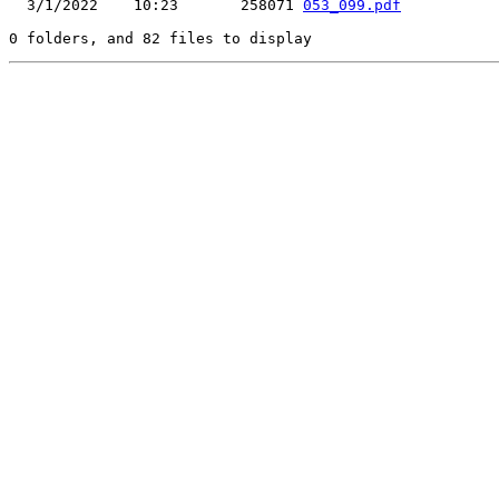
  3/1/2022    10:23       258071 
053_099.pdf
0 folders, and 82 files to display