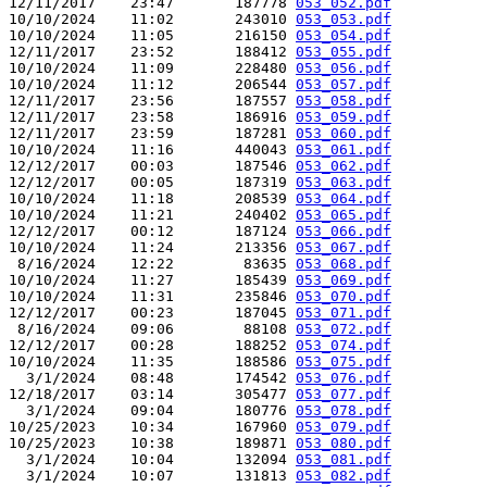
12/11/2017    23:47       187778 
053_052.pdf
10/10/2024    11:02       243010 
053_053.pdf
10/10/2024    11:05       216150 
053_054.pdf
12/11/2017    23:52       188412 
053_055.pdf
10/10/2024    11:09       228480 
053_056.pdf
10/10/2024    11:12       206544 
053_057.pdf
12/11/2017    23:56       187557 
053_058.pdf
12/11/2017    23:58       186916 
053_059.pdf
12/11/2017    23:59       187281 
053_060.pdf
10/10/2024    11:16       440043 
053_061.pdf
12/12/2017    00:03       187546 
053_062.pdf
12/12/2017    00:05       187319 
053_063.pdf
10/10/2024    11:18       208539 
053_064.pdf
10/10/2024    11:21       240402 
053_065.pdf
12/12/2017    00:12       187124 
053_066.pdf
10/10/2024    11:24       213356 
053_067.pdf
 8/16/2024    12:22        83635 
053_068.pdf
10/10/2024    11:27       185439 
053_069.pdf
10/10/2024    11:31       235846 
053_070.pdf
12/12/2017    00:23       187045 
053_071.pdf
 8/16/2024    09:06        88108 
053_072.pdf
12/12/2017    00:28       188252 
053_074.pdf
10/10/2024    11:35       188586 
053_075.pdf
  3/1/2024    08:48       174542 
053_076.pdf
12/18/2017    03:14       305477 
053_077.pdf
  3/1/2024    09:04       180776 
053_078.pdf
10/25/2023    10:34       167960 
053_079.pdf
10/25/2023    10:38       189871 
053_080.pdf
  3/1/2024    10:04       132094 
053_081.pdf
  3/1/2024    10:07       131813 
053_082.pdf