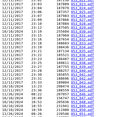
12/11/2017    23:02       187230 
053_022.pdf
12/11/2017    23:03       187809 
053_023.pdf
12/11/2017    23:04       187079 
053_024.pdf
12/11/2017    23:06       187357 
053_025.pdf
12/11/2017    23:07       187983 
053_026.pdf
12/11/2017    23:09       187866 
053_027.pdf
12/11/2017    23:10       187884 
053_028.pdf
12/11/2017    23:12       187505 
053_029.pdf
10/10/2024    13:19       255604 
053_030.pdf
12/11/2017    23:15       187969 
053_031.pdf
12/11/2017    23:16       187654 
053_032.pdf
12/11/2017    23:18       188603 
053_033.pdf
12/11/2017    23:19       188436 
053_034.pdf
12/11/2017    23:21       187134 
053_035.pdf
12/11/2017    23:22       185521 
053_036.pdf
12/11/2017    23:23       186487 
053_037.pdf
12/11/2017    23:25       189811 
053_038.pdf
12/11/2017    23:27       187755 
053_039.pdf
12/11/2017    23:28       188257 
053_040.pdf
12/11/2017    23:30       185855 
053_041.pdf
12/11/2017    23:31       188696 
053_042.pdf
12/11/2017    23:33       189804 
053_043.pdf
10/10/2024    13:23       208474 
053_044.pdf
12/11/2017    23:36       188559 
053_045.pdf
11/26/2024    08:22       207057 
053_046.pdf
10/10/2024    10:49       156747 
053_047.pdf
10/10/2024    10:52       205036 
053_048.pdf
10/10/2024    10:55       231941 
053_049.pdf
10/10/2024    10:59       211980 
053_050.pdf
11/26/2024    08:26       220546 
053_051.pdf