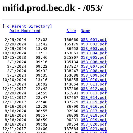
mifid.prod.bec.dk - /053/
[To Parent Directory]
Date Modified
Size
Name
 2/29/2024    12:03       166660 
053_001.pdf
 2/29/2024    12:42       165179 
053_002.pdf
 2/29/2024    13:43        86458 
053_003.pdf
10/10/2024    13:13       163061 
053_004.pdf
10/25/2023    08:46       225807 
053_005.pdf
  3/1/2024    09:16       135134 
053_006.pdf
  3/1/2024    09:22       137827 
053_007.pdf
  3/1/2024    09:32       138247 
053_008.pdf
  3/1/2024    09:35       153688 
053_009.pdf
10/10/2024    13:16       166355 
053_010.pdf
  3/1/2024    10:02       143654 
053_011.pdf
12/11/2017    22:42       187266 
053_012.pdf
 2/29/2024    14:55       151991 
053_013.pdf
12/11/2017    22:47       187467 
053_014.pdf
12/11/2017    22:48       187275 
053_015.pdf
 8/16/2024    12:20        86790 
053_016.pdf
 8/16/2024    08:55        92960 
053_017.pdf
 8/16/2024    08:57        86008 
053_018.pdf
 8/16/2024    08:59        90331 
053_019.pdf
 8/16/2024    09:02        89354 
053_020.pdf
12/11/2017    23:00       187684 
053_021.pdf