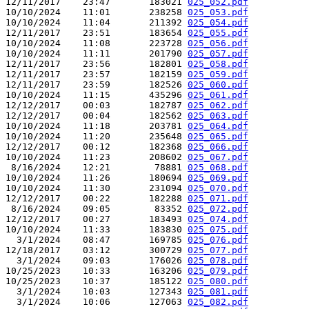
12/11/2017    23:47       183021 
025_052.pdf
10/10/2024    11:01       238258 
025_053.pdf
10/10/2024    11:04       211392 
025_054.pdf
12/11/2017    23:51       183654 
025_055.pdf
10/10/2024    11:08       223728 
025_056.pdf
10/10/2024    11:11       201790 
025_057.pdf
12/11/2017    23:56       182801 
025_058.pdf
12/11/2017    23:57       182159 
025_059.pdf
12/11/2017    23:59       182526 
025_060.pdf
10/10/2024    11:15       435296 
025_061.pdf
12/12/2017    00:03       182787 
025_062.pdf
12/12/2017    00:04       182562 
025_063.pdf
10/10/2024    11:18       203781 
025_064.pdf
10/10/2024    11:20       235648 
025_065.pdf
12/12/2017    00:12       182368 
025_066.pdf
10/10/2024    11:23       208602 
025_067.pdf
 8/16/2024    12:21        78881 
025_068.pdf
10/10/2024    11:26       180694 
025_069.pdf
10/10/2024    11:30       231094 
025_070.pdf
12/12/2017    00:22       182288 
025_071.pdf
 8/16/2024    09:05        83352 
025_072.pdf
12/12/2017    00:27       183493 
025_074.pdf
10/10/2024    11:33       183830 
025_075.pdf
  3/1/2024    08:47       169785 
025_076.pdf
12/18/2017    03:12       300729 
025_077.pdf
  3/1/2024    09:03       176026 
025_078.pdf
10/25/2023    10:33       163206 
025_079.pdf
10/25/2023    10:37       185122 
025_080.pdf
  3/1/2024    10:03       127343 
025_081.pdf
  3/1/2024    10:06       127063 
025_082.pdf