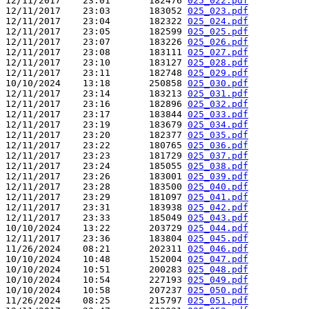
12/11/2017    23:01       182476 
025_022.pdf
12/11/2017    23:03       183052 
025_023.pdf
12/11/2017    23:04       182322 
025_024.pdf
12/11/2017    23:05       182599 
025_025.pdf
12/11/2017    23:07       183226 
025_026.pdf
12/11/2017    23:08       183111 
025_027.pdf
12/11/2017    23:10       183127 
025_028.pdf
12/11/2017    23:11       182748 
025_029.pdf
10/10/2024    13:18       250858 
025_030.pdf
12/11/2017    23:14       183213 
025_031.pdf
12/11/2017    23:16       182896 
025_032.pdf
12/11/2017    23:17       183844 
025_033.pdf
12/11/2017    23:19       183679 
025_034.pdf
12/11/2017    23:20       182377 
025_035.pdf
12/11/2017    23:22       180765 
025_036.pdf
12/11/2017    23:23       181729 
025_037.pdf
12/11/2017    23:24       185055 
025_038.pdf
12/11/2017    23:26       183001 
025_039.pdf
12/11/2017    23:28       183500 
025_040.pdf
12/11/2017    23:29       181097 
025_041.pdf
12/11/2017    23:31       183938 
025_042.pdf
12/11/2017    23:33       185049 
025_043.pdf
10/10/2024    13:22       203729 
025_044.pdf
12/11/2017    23:36       183804 
025_045.pdf
11/26/2024    08:21       202311 
025_046.pdf
10/10/2024    10:48       152004 
025_047.pdf
10/10/2024    10:51       200283 
025_048.pdf
10/10/2024    10:54       227193 
025_049.pdf
10/10/2024    10:58       207237 
025_050.pdf
11/26/2024    08:25       215797 
025_051.pdf