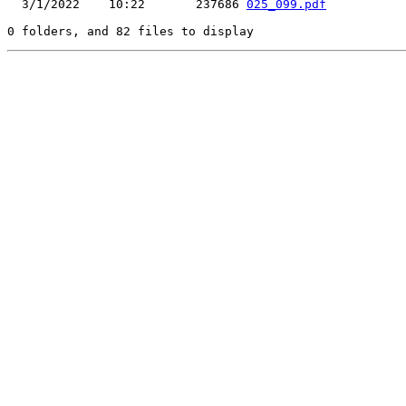
  3/1/2022    10:22       237686 
025_099.pdf
0 folders, and 82 files to display