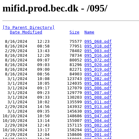
mifid.prod.bec.dk - /095/
[To Parent Directory]
Date Modified
Size
Name
 8/16/2024    12:23        75577 
095_068.pdf
 8/16/2024    08:58        77951 
095_018.pdf
 2/29/2024    13:43        78402 
095_003.pdf
 8/16/2024    12:20        78734 
095_016.pdf
 8/16/2024    09:07        80052 
095_072.pdf
 8/16/2024    09:03        81296 
095_020.pdf
 8/16/2024    09:00        82271 
095_019.pdf
 8/16/2024    08:56        84903 
095_017.pdf
  3/1/2024    10:08       123743 
095_082.pdf
  3/1/2024    10:05       124035 
095_081.pdf
  3/1/2024    09:17       127079 
095_006.pdf
  3/1/2024    09:23       129779 
095_007.pdf
  3/1/2024    09:33       130203 
095_008.pdf
  3/1/2024    10:02       135599 
095_011.pdf
 2/29/2024    14:56       143932 
095_013.pdf
  3/1/2024    09:35       145630 
095_009.pdf
10/10/2024    10:50       148686 
095_047.pdf
10/10/2024    13:14       155007 
095_004.pdf
 2/29/2024    12:43       157115 
095_002.pdf
10/10/2024    13:17       158294 
095_010.pdf
 2/29/2024    12:04       158606 
095_001.pdf