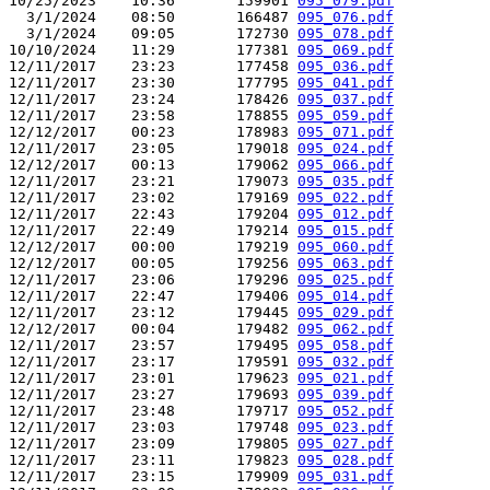
10/25/2023    10:36       159901 
095_079.pdf
  3/1/2024    08:50       166487 
095_076.pdf
  3/1/2024    09:05       172730 
095_078.pdf
10/10/2024    11:29       177381 
095_069.pdf
12/11/2017    23:23       177458 
095_036.pdf
12/11/2017    23:30       177795 
095_041.pdf
12/11/2017    23:24       178426 
095_037.pdf
12/11/2017    23:58       178855 
095_059.pdf
12/12/2017    00:23       178983 
095_071.pdf
12/11/2017    23:05       179018 
095_024.pdf
12/12/2017    00:13       179062 
095_066.pdf
12/11/2017    23:21       179073 
095_035.pdf
12/11/2017    23:02       179169 
095_022.pdf
12/11/2017    22:43       179204 
095_012.pdf
12/11/2017    22:49       179214 
095_015.pdf
12/12/2017    00:00       179219 
095_060.pdf
12/12/2017    00:05       179256 
095_063.pdf
12/11/2017    23:06       179296 
095_025.pdf
12/11/2017    22:47       179406 
095_014.pdf
12/11/2017    23:12       179445 
095_029.pdf
12/12/2017    00:04       179482 
095_062.pdf
12/11/2017    23:57       179495 
095_058.pdf
12/11/2017    23:17       179591 
095_032.pdf
12/11/2017    23:01       179623 
095_021.pdf
12/11/2017    23:27       179693 
095_039.pdf
12/11/2017    23:48       179717 
095_052.pdf
12/11/2017    23:03       179748 
095_023.pdf
12/11/2017    23:09       179805 
095_027.pdf
12/11/2017    23:11       179823 
095_028.pdf
12/11/2017    23:15       179909 
095_031.pdf