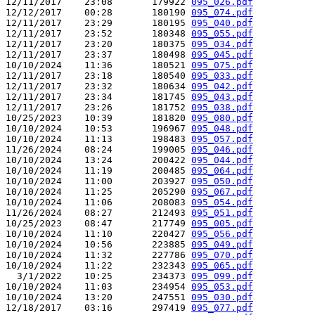
12/11/2017    23:08       179922 
095_026.pdf
12/12/2017    00:28       180190 
095_074.pdf
12/11/2017    23:29       180195 
095_040.pdf
12/11/2017    23:52       180348 
095_055.pdf
12/11/2017    23:20       180375 
095_034.pdf
12/11/2017    23:37       180498 
095_045.pdf
10/10/2024    11:36       180521 
095_075.pdf
12/11/2017    23:18       180540 
095_033.pdf
12/11/2017    23:32       180634 
095_042.pdf
12/11/2017    23:34       181745 
095_043.pdf
12/11/2017    23:26       181752 
095_038.pdf
10/25/2023    10:39       181820 
095_080.pdf
10/10/2024    10:53       196967 
095_048.pdf
10/10/2024    11:13       198483 
095_057.pdf
11/26/2024    08:24       199005 
095_046.pdf
10/10/2024    13:24       200422 
095_044.pdf
10/10/2024    11:19       200485 
095_064.pdf
10/10/2024    11:00       203927 
095_050.pdf
10/10/2024    11:25       205290 
095_067.pdf
10/10/2024    11:06       208083 
095_054.pdf
11/26/2024    08:27       212493 
095_051.pdf
10/25/2023    08:47       217749 
095_005.pdf
10/10/2024    11:10       220427 
095_056.pdf
10/10/2024    10:56       223885 
095_049.pdf
10/10/2024    11:32       227786 
095_070.pdf
10/10/2024    11:22       232343 
095_065.pdf
  3/1/2022    10:25       234373 
095_099.pdf
10/10/2024    11:03       234954 
095_053.pdf
10/10/2024    13:20       247551 
095_030.pdf
12/18/2017    03:16       297419 
095_077.pdf