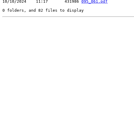
10/10/2024    11:17       431986 
095_061.pdf
0 folders, and 82 files to display