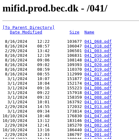
mifid.prod.bec.dk - /041/
[To Parent Directory]
Date Modified
Size
Name
 8/16/2024    12:22       103677 
041_068.pdf
 8/16/2024    08:57       106047 
041_018.pdf
 2/29/2024    13:42       106501 
041_003.pdf
 8/16/2024    12:19       106831 
041_016.pdf
 8/16/2024    09:06       108148 
041_072.pdf
 8/16/2024    09:02       109393 
041_020.pdf
 8/16/2024    08:59       110370 
041_019.pdf
 8/16/2024    08:55       112999 
041_017.pdf
  3/1/2024    10:07       151877 
041_082.pdf
  3/1/2024    10:04       152174 
041_081.pdf
  3/1/2024    09:16       155223 
041_006.pdf
  3/1/2024    09:22       157918 
041_007.pdf
  3/1/2024    09:32       158359 
041_008.pdf
  3/1/2024    10:01       163792 
041_011.pdf
 2/29/2024    14:55       172032 
041_013.pdf
  3/1/2024    09:34       173814 
041_009.pdf
10/10/2024    10:48       176830 
041_047.pdf
10/10/2024    13:12       183146 
041_004.pdf
 2/29/2024    12:41       185270 
041_002.pdf
10/10/2024    13:16       186440 
041_010.pdf
 2/29/2024    12:03       186797 
041_001.pdf