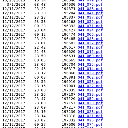
10/25/2023    10:34       188046 
041_079.pdf
  3/1/2024    08:48       194630 
041_076.pdf
12/11/2017    23:22       194871 
041_036.pdf
12/11/2017    23:30       195204 
041_041.pdf
12/11/2017    23:23       195837 
041_037.pdf
12/11/2017    23:58       196268 
041_059.pdf
12/12/2017    00:23       196393 
041_071.pdf
12/11/2017    23:04       196427 
041_024.pdf
12/12/2017    00:12       196474 
041_066.pdf
12/11/2017    23:20       196485 
041_035.pdf
12/11/2017    23:01       196582 
041_022.pdf
12/11/2017    22:42       196617 
041_012.pdf
12/11/2017    22:48       196629 
041_015.pdf
12/11/2017    23:59       196631 
041_060.pdf
12/12/2017    00:05       196665 
041_063.pdf
12/11/2017    23:06       196704 
041_025.pdf
12/11/2017    22:46       196817 
041_014.pdf
12/11/2017    23:12       196860 
041_029.pdf
12/12/2017    00:03       196891 
041_062.pdf
12/11/2017    23:56       196910 
041_058.pdf
12/11/2017    23:16       197001 
041_032.pdf
12/11/2017    23:00       197035 
041_021.pdf
12/11/2017    23:26       197107 
041_039.pdf
12/11/2017    23:47       197129 
041_052.pdf
12/11/2017    23:03       197157 
041_023.pdf
12/11/2017    23:09       197217 
041_027.pdf
12/11/2017    23:10       197230 
041_028.pdf
12/11/2017    23:14       197318 
041_031.pdf
12/11/2017    23:07       197332 
041_026.pdf
12/12/2017    00:27       197600 
041_074.pdf