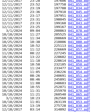
12/11/2017    23:28       197606 
041_040.pdf
12/11/2017    23:52       197758 
041_055.pdf
12/11/2017    23:19       197788 
041_034.pdf
12/11/2017    23:36       197910 
041_045.pdf
12/11/2017    23:17       197951 
041_033.pdf
12/11/2017    23:31       198045 
041_042.pdf
12/11/2017    23:33       199160 
041_043.pdf
12/11/2017    23:25       199167 
041_038.pdf
  3/1/2024    09:04       200863 
041_078.pdf
10/10/2024    11:27       205525 
041_069.pdf
10/10/2024    11:34       208669 
041_075.pdf
10/25/2023    10:38       210006 
041_080.pdf
10/10/2024    10:52       225113 
041_048.pdf
10/10/2024    11:12       226669 
041_057.pdf
11/26/2024    08:22       227245 
041_046.pdf
10/10/2024    13:22       228602 
041_044.pdf
10/10/2024    11:18       228614 
041_064.pdf
10/10/2024    10:58       232105 
041_050.pdf
10/10/2024    11:24       233477 
041_067.pdf
10/10/2024    11:05       236226 
041_054.pdf
11/26/2024    08:26       240691 
041_051.pdf
10/25/2023    08:46       245891 
041_005.pdf
10/10/2024    11:08       248603 
041_056.pdf
10/10/2024    10:55       252071 
041_049.pdf
10/10/2024    11:31       255970 
041_070.pdf
10/10/2024    11:21       260540 
041_065.pdf
  3/1/2022    10:23       262560 
041_099.pdf
10/10/2024    11:01       263139 
041_053.pdf
10/10/2024    13:19       275728 
041_030.pdf
12/18/2017    03:14       314892 
041_077.pdf