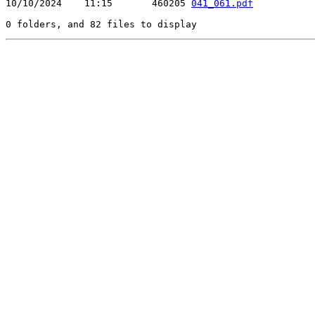
10/10/2024    11:15       460205 
041_061.pdf
0 folders, and 82 files to display