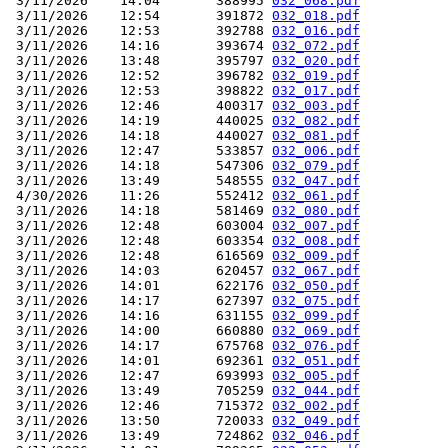
 3/11/2026    14:04       388995 
032_068.pdf
 3/11/2026    12:54       391872 
032_018.pdf
 3/11/2026    12:53       392788 
032_016.pdf
 3/11/2026    14:16       393674 
032_072.pdf
 3/11/2026    13:48       395797 
032_020.pdf
 3/11/2026    12:52       396782 
032_019.pdf
 3/11/2026    12:53       398822 
032_017.pdf
 3/11/2026    12:46       400317 
032_003.pdf
 3/11/2026    14:19       440025 
032_082.pdf
 3/11/2026    14:18       440027 
032_081.pdf
 3/11/2026    12:47       533857 
032_006.pdf
 3/11/2026    14:18       547306 
032_079.pdf
 3/11/2026    13:49       548555 
032_047.pdf
 4/30/2026    11:26       552412 
032_061.pdf
 3/11/2026    14:18       581469 
032_080.pdf
 3/11/2026    12:48       603004 
032_007.pdf
 3/11/2026    12:48       603354 
032_008.pdf
 3/11/2026    12:48       616569 
032_009.pdf
 3/11/2026    14:03       620457 
032_067.pdf
 3/11/2026    14:01       622176 
032_050.pdf
 3/11/2026    14:17       627397 
032_075.pdf
 3/11/2026    14:16       631155 
032_099.pdf
 3/11/2026    14:00       660880 
032_069.pdf
 3/11/2026    14:17       675768 
032_076.pdf
 3/11/2026    14:01       692361 
032_051.pdf
 3/11/2026    12:47       693993 
032_005.pdf
 3/11/2026    13:49       705259 
032_044.pdf
 3/11/2026    12:46       715372 
032_002.pdf
 3/11/2026    13:50       720033 
032_049.pdf
 3/11/2026    13:49       724862 
032_046.pdf