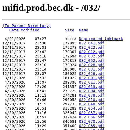
mifid.prod.bec.dk - /032/
[To Parent Directory]
Date Modified
Size
Name
 4/21/2026    07:27        <dir> 
Depricated faktaark
12/11/2017    23:30       177895 
032_041.pdf
12/11/2017    23:01       179273 
032_022.pdf
12/11/2017    22:42       179307 
032_012.pdf
12/11/2017    23:16       179694 
032_032.pdf
12/11/2017    23:47       179818 
032_052.pdf
12/11/2017    23:10       179924 
032_028.pdf
12/11/2017    23:14       180008 
032_031.pdf
12/11/2017    23:07       180025 
032_026.pdf
 3/11/2026    12:32       181022 
032_001.pdf
 4/20/2026    11:07       239330 
032_011.pdf
 4/20/2026    12:20       241352 
032_013.pdf
 4/20/2026    10:43       273729 
032_004.pdf
 4/20/2026    11:13       274281 
032_078.pdf
 4/20/2026    10:46       290053 
032_010.pdf
 4/20/2026    11:15       297733 
032_048.pdf
 4/30/2026    10:51       315282 
032_054.pdf
 4/30/2026    11:16       326042 
032_057.pdf
 4/30/2026    10:57       332424 
032_056.pdf
 4/30/2026    12:50       346681 
032_070.pdf
 4/30/2026    11:29       351400 
032_065.pdf