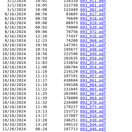
  3/1/2024    10:02       134310 
093_011.pdf
  3/1/2024    10:05       122738 
093_081.pdf
  3/1/2024    10:08       122449 
093_082.pdf
 8/16/2024    08:56        83605 
093_017.pdf
 8/16/2024    08:58        76649 
093_018.pdf
 8/16/2024    09:00        80973 
093_019.pdf
 8/16/2024    09:03        79999 
093_020.pdf
 8/16/2024    09:06        78756 
093_072.pdf
 8/16/2024    12:20        77437 
093_016.pdf
 8/16/2024    12:23        74280 
093_068.pdf
10/10/2024    10:50       147391 
093_047.pdf
10/10/2024    10:53       195677 
093_048.pdf
10/10/2024    10:56       222590 
093_049.pdf
10/10/2024    10:59       202635 
093_050.pdf
10/10/2024    11:03       233654 
093_053.pdf
10/10/2024    11:06       206784 
093_054.pdf
10/10/2024    11:10       219129 
093_056.pdf
10/10/2024    11:13       197191 
093_057.pdf
10/10/2024    11:17       430694 
093_061.pdf
10/10/2024    11:19       199188 
093_064.pdf
10/10/2024    11:22       231045 
093_065.pdf
10/10/2024    11:25       203995 
093_067.pdf
10/10/2024    11:29       176089 
093_069.pdf
10/10/2024    11:32       226489 
093_070.pdf
10/10/2024    11:36       179227 
093_075.pdf
10/10/2024    13:13       153715 
093_004.pdf
10/10/2024    13:17       157007 
093_010.pdf
10/10/2024    13:20       246251 
093_030.pdf
10/10/2024    13:24       199132 
093_044.pdf
11/26/2024    08:24       197713 
093_046.pdf