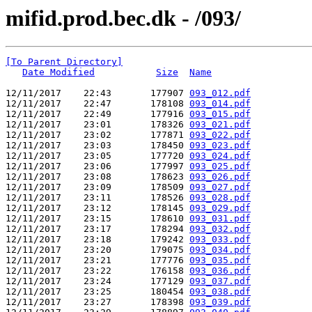
mifid.prod.bec.dk - /093/
[To Parent Directory]
Date Modified
Size
Name
12/11/2017    22:43       177907 
093_012.pdf
12/11/2017    22:47       178108 
093_014.pdf
12/11/2017    22:49       177916 
093_015.pdf
12/11/2017    23:01       178326 
093_021.pdf
12/11/2017    23:02       177871 
093_022.pdf
12/11/2017    23:03       178450 
093_023.pdf
12/11/2017    23:05       177720 
093_024.pdf
12/11/2017    23:06       177997 
093_025.pdf
12/11/2017    23:08       178623 
093_026.pdf
12/11/2017    23:09       178509 
093_027.pdf
12/11/2017    23:11       178526 
093_028.pdf
12/11/2017    23:12       178145 
093_029.pdf
12/11/2017    23:15       178610 
093_031.pdf
12/11/2017    23:17       178294 
093_032.pdf
12/11/2017    23:18       179242 
093_033.pdf
12/11/2017    23:20       179075 
093_034.pdf
12/11/2017    23:21       177776 
093_035.pdf
12/11/2017    23:22       176158 
093_036.pdf
12/11/2017    23:24       177129 
093_037.pdf
12/11/2017    23:25       180454 
093_038.pdf
12/11/2017    23:27       178398 
093_039.pdf