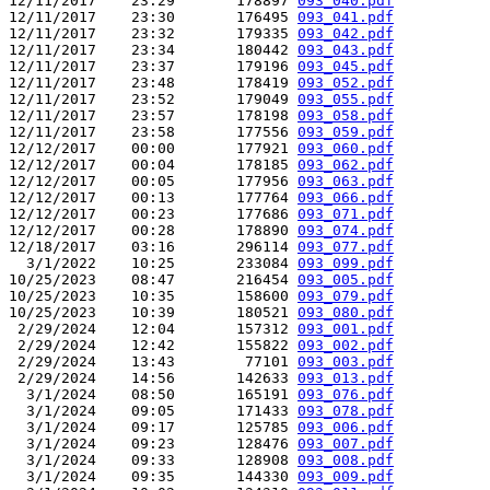
12/11/2017    23:29       178897 
093_040.pdf
12/11/2017    23:30       176495 
093_041.pdf
12/11/2017    23:32       179335 
093_042.pdf
12/11/2017    23:34       180442 
093_043.pdf
12/11/2017    23:37       179196 
093_045.pdf
12/11/2017    23:48       178419 
093_052.pdf
12/11/2017    23:52       179049 
093_055.pdf
12/11/2017    23:57       178198 
093_058.pdf
12/11/2017    23:58       177556 
093_059.pdf
12/12/2017    00:00       177921 
093_060.pdf
12/12/2017    00:04       178185 
093_062.pdf
12/12/2017    00:05       177956 
093_063.pdf
12/12/2017    00:13       177764 
093_066.pdf
12/12/2017    00:23       177686 
093_071.pdf
12/12/2017    00:28       178890 
093_074.pdf
12/18/2017    03:16       296114 
093_077.pdf
  3/1/2022    10:25       233084 
093_099.pdf
10/25/2023    08:47       216454 
093_005.pdf
10/25/2023    10:35       158600 
093_079.pdf
10/25/2023    10:39       180521 
093_080.pdf
 2/29/2024    12:04       157312 
093_001.pdf
 2/29/2024    12:42       155822 
093_002.pdf
 2/29/2024    13:43        77101 
093_003.pdf
 2/29/2024    14:56       142633 
093_013.pdf
  3/1/2024    08:50       165191 
093_076.pdf
  3/1/2024    09:05       171433 
093_078.pdf
  3/1/2024    09:17       125785 
093_006.pdf
  3/1/2024    09:23       128476 
093_007.pdf
  3/1/2024    09:33       128908 
093_008.pdf
  3/1/2024    09:35       144330 
093_009.pdf