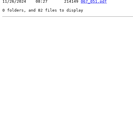
11/26/2024    08:27       214149 
067_051.pdf
0 folders, and 82 files to display