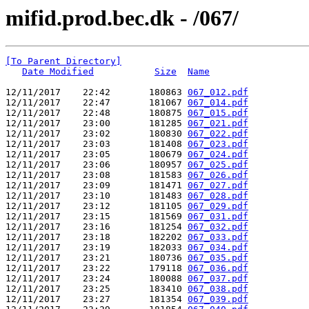
mifid.prod.bec.dk - /067/
[To Parent Directory]
Date Modified
Size
Name
12/11/2017    22:42       180863 
067_012.pdf
12/11/2017    22:47       181067 
067_014.pdf
12/11/2017    22:48       180875 
067_015.pdf
12/11/2017    23:00       181285 
067_021.pdf
12/11/2017    23:02       180830 
067_022.pdf
12/11/2017    23:03       181408 
067_023.pdf
12/11/2017    23:05       180679 
067_024.pdf
12/11/2017    23:06       180957 
067_025.pdf
12/11/2017    23:08       181583 
067_026.pdf
12/11/2017    23:09       181471 
067_027.pdf
12/11/2017    23:10       181483 
067_028.pdf
12/11/2017    23:12       181105 
067_029.pdf
12/11/2017    23:15       181569 
067_031.pdf
12/11/2017    23:16       181254 
067_032.pdf
12/11/2017    23:18       182202 
067_033.pdf
12/11/2017    23:19       182033 
067_034.pdf
12/11/2017    23:21       180736 
067_035.pdf
12/11/2017    23:22       179118 
067_036.pdf
12/11/2017    23:24       180088 
067_037.pdf
12/11/2017    23:25       183410 
067_038.pdf
12/11/2017    23:27       181354 
067_039.pdf