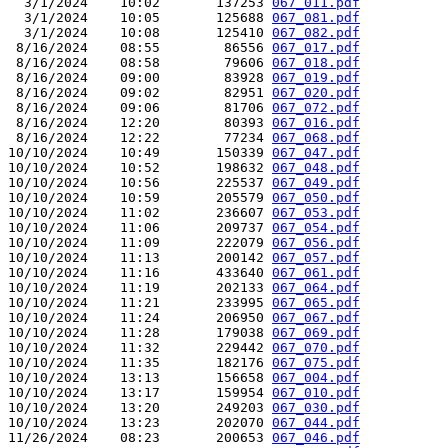
  3/1/2024    10:02       137253 
067_011.pdf
  3/1/2024    10:05       125688 
067_081.pdf
  3/1/2024    10:08       125410 
067_082.pdf
 8/16/2024    08:55        86556 
067_017.pdf
 8/16/2024    08:58        79606 
067_018.pdf
 8/16/2024    09:00        83928 
067_019.pdf
 8/16/2024    09:02        82951 
067_020.pdf
 8/16/2024    09:06        81706 
067_072.pdf
 8/16/2024    12:20        80393 
067_016.pdf
 8/16/2024    12:22        77234 
067_068.pdf
10/10/2024    10:49       150339 
067_047.pdf
10/10/2024    10:52       198632 
067_048.pdf
10/10/2024    10:56       225537 
067_049.pdf
10/10/2024    10:59       205579 
067_050.pdf
10/10/2024    11:02       236607 
067_053.pdf
10/10/2024    11:06       209737 
067_054.pdf
10/10/2024    11:09       222079 
067_056.pdf
10/10/2024    11:13       200142 
067_057.pdf
10/10/2024    11:16       433640 
067_061.pdf
10/10/2024    11:19       202133 
067_064.pdf
10/10/2024    11:21       233995 
067_065.pdf
10/10/2024    11:24       206950 
067_067.pdf
10/10/2024    11:28       179038 
067_069.pdf
10/10/2024    11:32       229442 
067_070.pdf
10/10/2024    11:35       182176 
067_075.pdf
10/10/2024    13:13       156658 
067_004.pdf
10/10/2024    13:17       159954 
067_010.pdf
10/10/2024    13:20       249203 
067_030.pdf
10/10/2024    13:23       202070 
067_044.pdf
11/26/2024    08:23       200653 
067_046.pdf