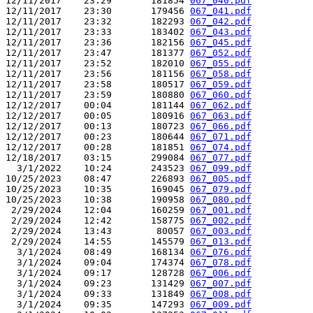
12/11/2017    23:29       181854 
067_040.pdf
12/11/2017    23:30       179456 
067_041.pdf
12/11/2017    23:32       182293 
067_042.pdf
12/11/2017    23:33       183402 
067_043.pdf
12/11/2017    23:36       182156 
067_045.pdf
12/11/2017    23:47       181377 
067_052.pdf
12/11/2017    23:52       182010 
067_055.pdf
12/11/2017    23:56       181156 
067_058.pdf
12/11/2017    23:58       180517 
067_059.pdf
12/11/2017    23:59       180880 
067_060.pdf
12/12/2017    00:04       181144 
067_062.pdf
12/12/2017    00:05       180916 
067_063.pdf
12/12/2017    00:13       180723 
067_066.pdf
12/12/2017    00:23       180644 
067_071.pdf
12/12/2017    00:28       181851 
067_074.pdf
12/18/2017    03:15       299084 
067_077.pdf
  3/1/2022    10:24       243523 
067_099.pdf
10/25/2023    08:47       226893 
067_005.pdf
10/25/2023    10:35       169045 
067_079.pdf
10/25/2023    10:38       190958 
067_080.pdf
 2/29/2024    12:04       160259 
067_001.pdf
 2/29/2024    12:42       158775 
067_002.pdf
 2/29/2024    13:43        80057 
067_003.pdf
 2/29/2024    14:55       145579 
067_013.pdf
  3/1/2024    08:49       168134 
067_076.pdf
  3/1/2024    09:04       174374 
067_078.pdf
  3/1/2024    09:17       128728 
067_006.pdf
  3/1/2024    09:23       131429 
067_007.pdf
  3/1/2024    09:33       131849 
067_008.pdf
  3/1/2024    09:35       147293 
067_009.pdf