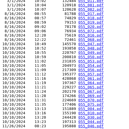
  3/1/2024    10:02       132484 
055_011.pdf
  3/1/2024    10:04       120918 
055_081.pdf
  3/1/2024    10:07       120628 
055_082.pdf
 8/16/2024    08:55        81788 
055_017.pdf
 8/16/2024    08:57        74829 
055_018.pdf
 8/16/2024    08:59        79153 
055_019.pdf
 8/16/2024    09:02        78178 
055_020.pdf
 8/16/2024    09:06        76934 
055_072.pdf
 8/16/2024    12:20        75619 
055_016.pdf
 8/16/2024    12:22        72461 
055_068.pdf
10/10/2024    10:49       145570 
055_047.pdf
10/10/2024    10:52       193858 
055_048.pdf
10/10/2024    10:55       220767 
055_049.pdf
10/10/2024    10:59       200810 
055_050.pdf
10/10/2024    11:02       231835 
055_053.pdf
10/10/2024    11:05       204973 
055_054.pdf
10/10/2024    11:09       217309 
055_056.pdf
10/10/2024    11:12       195377 
055_057.pdf
10/10/2024    11:16       428868 
055_061.pdf
10/10/2024    11:19       197367 
055_064.pdf
10/10/2024    11:21       229227 
055_065.pdf
10/10/2024    11:24       202170 
055_067.pdf
10/10/2024    11:28       174266 
055_069.pdf
10/10/2024    11:31       224669 
055_070.pdf
10/10/2024    11:35       177406 
055_075.pdf
10/10/2024    13:13       151889 
055_004.pdf
10/10/2024    13:16       155190 
055_010.pdf
10/10/2024    13:20       244428 
055_030.pdf
10/10/2024    13:23       197313 
055_044.pdf
11/26/2024    08:23       195888 
055_046.pdf