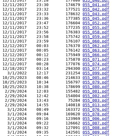
12/11/2017    23:28       177080 
055_040.pdf
12/11/2017    23:30       174679 
055_041.pdf
12/11/2017    23:32       177521 
055_042.pdf
12/11/2017    23:33       178632 
055_043.pdf
12/11/2017    23:36       177385 
055_045.pdf
12/11/2017    23:47       176604 
055_052.pdf
12/11/2017    23:52       177235 
055_055.pdf
12/11/2017    23:56       176383 
055_058.pdf
12/11/2017    23:58       175742 
055_059.pdf
12/11/2017    23:59       176107 
055_060.pdf
12/12/2017    00:03       176370 
055_062.pdf
12/12/2017    00:05       176142 
055_063.pdf
12/12/2017    00:12       175949 
055_066.pdf
12/12/2017    00:23       175870 
055_071.pdf
12/12/2017    00:28       177076 
055_074.pdf
12/18/2017    03:14       294300 
055_077.pdf
  3/1/2022    12:17       231254 
055_099.pdf
10/25/2023    08:46       214633 
055_005.pdf
10/25/2023    10:34       156797 
055_079.pdf
10/25/2023    10:38       178699 
055_080.pdf
 2/29/2024    12:03       155482 
055_001.pdf
 2/29/2024    12:42       154004 
055_002.pdf
 2/29/2024    13:43        75284 
055_003.pdf
 2/29/2024    14:55       140818 
055_013.pdf
  3/1/2024    08:49       163372 
055_076.pdf
  3/1/2024    09:04       169620 
055_078.pdf
  3/1/2024    09:16       123969 
055_006.pdf
  3/1/2024    09:22       126662 
055_007.pdf
  3/1/2024    09:32       127091 
055_008.pdf
  3/1/2024    09:35       142501 
055_009.pdf