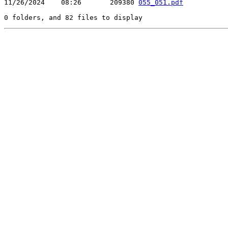
11/26/2024    08:26       209380 
055_051.pdf
0 folders, and 82 files to display