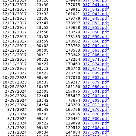
12/11/2017    23:28       179476 
037_040.pdf
12/11/2017    23:30       177075 
037_041.pdf
12/11/2017    23:31       179911 
037_042.pdf
12/11/2017    23:33       181021 
037_043.pdf
12/11/2017    23:36       179779 
037_045.pdf
12/11/2017    23:47       178997 
037_052.pdf
12/11/2017    23:52       179628 
037_055.pdf
12/11/2017    23:56       178779 
037_058.pdf
12/11/2017    23:58       178135 
037_059.pdf
12/11/2017    23:59       178502 
037_060.pdf
12/12/2017    00:03       178762 
037_062.pdf
12/12/2017    00:05       178533 
037_063.pdf
12/12/2017    00:12       178342 
037_066.pdf
12/12/2017    00:23       178264 
037_071.pdf
12/12/2017    00:27       179469 
037_074.pdf
12/18/2017    03:13       296740 
037_077.pdf
  3/1/2022    10:22       233730 
037_099.pdf
10/25/2023    08:46       217070 
037_005.pdf
10/25/2023    10:33       159217 
037_079.pdf
10/25/2023    10:37       181186 
037_080.pdf
 2/29/2024    12:03       157975 
037_001.pdf
 2/29/2024    12:41       156437 
037_002.pdf
 2/29/2024    13:42        77674 
037_003.pdf
 2/29/2024    14:54       143203 
037_013.pdf
  3/1/2024    08:48       165796 
037_076.pdf
  3/1/2024    09:03       172035 
037_078.pdf
  3/1/2024    09:16       126401 
037_006.pdf
  3/1/2024    09:22       129098 
037_007.pdf
  3/1/2024    09:32       129512 
037_008.pdf
  3/1/2024    09:34       144984 
037_009.pdf