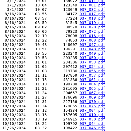
  3/1/2024    10:01       134972 
037_011.pdf
  3/1/2024    10:04       123349 
037_081.pdf
  3/1/2024    10:07       123049 
037_082.pdf
 8/16/2024    08:55        84172 
037_017.pdf
 8/16/2024    08:57        77224 
037_018.pdf
 8/16/2024    08:59        81545 
037_019.pdf
 8/16/2024    09:02        80570 
037_020.pdf
 8/16/2024    09:06        79323 
037_072.pdf
 8/16/2024    12:19        78008 
037_016.pdf
 8/16/2024    12:22        74853 
037_068.pdf
10/10/2024    10:48       148007 
037_047.pdf
10/10/2024    10:51       196291 
037_048.pdf
10/10/2024    10:55       223240 
037_049.pdf
10/10/2024    10:58       203285 
037_050.pdf
10/10/2024    11:01       234306 
037_053.pdf
10/10/2024    11:05       207412 
037_054.pdf
10/10/2024    11:08       219786 
037_056.pdf
10/10/2024    11:11       197859 
037_057.pdf
10/10/2024    11:15       431386 
037_061.pdf
10/10/2024    11:18       199788 
037_064.pdf
10/10/2024    11:21       231695 
037_065.pdf
10/10/2024    11:24       204657 
037_067.pdf
10/10/2024    11:27       176696 
037_069.pdf
10/10/2024    11:31       227156 
037_070.pdf
10/10/2024    11:34       179855 
037_075.pdf
10/10/2024    13:12       154334 
037_004.pdf
10/10/2024    13:16       157605 
037_010.pdf
10/10/2024    13:19       246915 
037_030.pdf
10/10/2024    13:22       199792 
037_044.pdf
11/26/2024    08:22       198422 
037_046.pdf