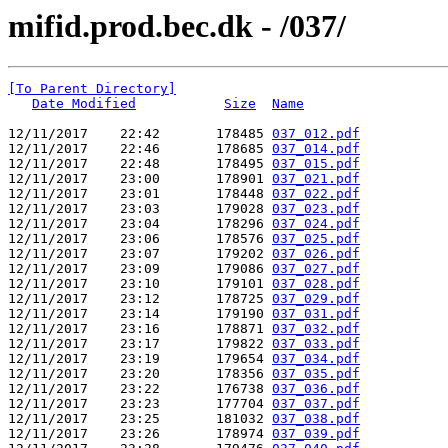
mifid.prod.bec.dk - /037/
[To Parent Directory]
Date Modified
Size
Name
12/11/2017    22:42       178485 
037_012.pdf
12/11/2017    22:46       178685 
037_014.pdf
12/11/2017    22:48       178495 
037_015.pdf
12/11/2017    23:00       178901 
037_021.pdf
12/11/2017    23:01       178448 
037_022.pdf
12/11/2017    23:03       179028 
037_023.pdf
12/11/2017    23:04       178296 
037_024.pdf
12/11/2017    23:06       178576 
037_025.pdf
12/11/2017    23:07       179202 
037_026.pdf
12/11/2017    23:09       179086 
037_027.pdf
12/11/2017    23:10       179101 
037_028.pdf
12/11/2017    23:12       178725 
037_029.pdf
12/11/2017    23:14       179190 
037_031.pdf
12/11/2017    23:16       178871 
037_032.pdf
12/11/2017    23:17       179822 
037_033.pdf
12/11/2017    23:19       179654 
037_034.pdf
12/11/2017    23:20       178356 
037_035.pdf
12/11/2017    23:22       176738 
037_036.pdf
12/11/2017    23:23       177704 
037_037.pdf
12/11/2017    23:25       181032 
037_038.pdf
12/11/2017    23:26       178974 
037_039.pdf