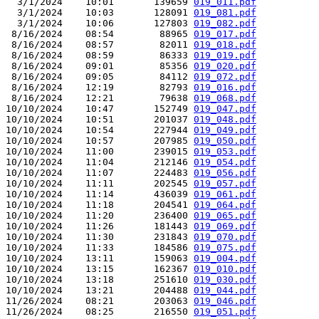
  3/1/2024    10:01       139659 
019_011.pdf
  3/1/2024    10:03       128091 
019_081.pdf
  3/1/2024    10:06       127803 
019_082.pdf
 8/16/2024    08:54        88965 
019_017.pdf
 8/16/2024    08:57        82011 
019_018.pdf
 8/16/2024    08:59        86333 
019_019.pdf
 8/16/2024    09:01        85356 
019_020.pdf
 8/16/2024    09:05        84112 
019_072.pdf
 8/16/2024    12:19        82793 
019_016.pdf
 8/16/2024    12:21        79638 
019_068.pdf
10/10/2024    10:47       152749 
019_047.pdf
10/10/2024    10:51       201037 
019_048.pdf
10/10/2024    10:54       227944 
019_049.pdf
10/10/2024    10:57       207985 
019_050.pdf
10/10/2024    11:00       239015 
019_053.pdf
10/10/2024    11:04       212146 
019_054.pdf
10/10/2024    11:07       224483 
019_056.pdf
10/10/2024    11:11       202545 
019_057.pdf
10/10/2024    11:14       436039 
019_061.pdf
10/10/2024    11:18       204541 
019_064.pdf
10/10/2024    11:20       236400 
019_065.pdf
10/10/2024    11:26       181443 
019_069.pdf
10/10/2024    11:30       231843 
019_070.pdf
10/10/2024    11:33       184586 
019_075.pdf
10/10/2024    13:11       159063 
019_004.pdf
10/10/2024    13:15       162367 
019_010.pdf
10/10/2024    13:18       251610 
019_030.pdf
10/10/2024    13:21       204488 
019_044.pdf
11/26/2024    08:21       203063 
019_046.pdf
11/26/2024    08:25       216550 
019_051.pdf