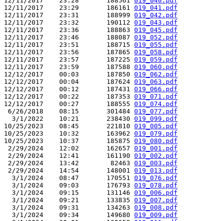
12/11/2017    23:28       188561 
019_040.pdf
12/11/2017    23:29       186161 
019_041.pdf
12/11/2017    23:31       188999 
019_042.pdf
12/11/2017    23:32       190112 
019_043.pdf
12/11/2017    23:36       188863 
019_045.pdf
12/11/2017    23:46       188087 
019_052.pdf
12/11/2017    23:51       188715 
019_055.pdf
12/11/2017    23:56       187865 
019_058.pdf
12/11/2017    23:57       187225 
019_059.pdf
12/11/2017    23:59       187588 
019_060.pdf
12/12/2017    00:03       187850 
019_062.pdf
12/12/2017    00:04       187624 
019_063.pdf
12/12/2017    00:12       187431 
019_066.pdf
12/12/2017    00:22       187353 
019_071.pdf
12/12/2017    00:27       188555 
019_074.pdf
 6/26/2018    08:15       301484 
019_077.pdf
  3/1/2022    10:21       238430 
019_099.pdf
10/25/2023    08:45       221810 
019_005.pdf
10/25/2023    10:32       163962 
019_079.pdf
10/25/2023    10:37       185875 
019_080.pdf
 2/29/2024    12:02       162657 
019_001.pdf
 2/29/2024    12:41       161190 
019_002.pdf
 2/29/2024    13:42        82463 
019_003.pdf
 2/29/2024    14:54       148001 
019_013.pdf
  3/1/2024    08:47       170551 
019_076.pdf
  3/1/2024    09:03       176793 
019_078.pdf
  3/1/2024    09:15       131146 
019_006.pdf
  3/1/2024    09:21       133835 
019_007.pdf
  3/1/2024    09:31       134263 
019_008.pdf
  3/1/2024    09:34       149680 
019_009.pdf