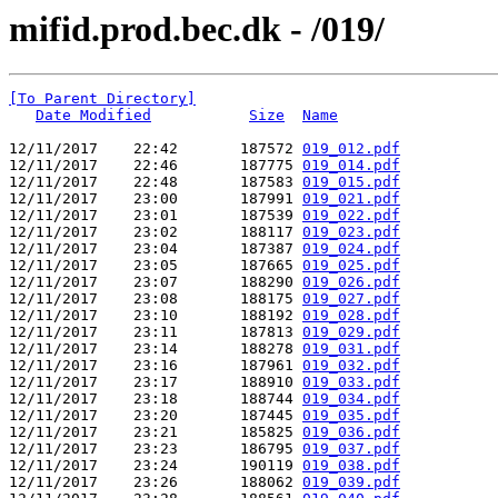
mifid.prod.bec.dk - /019/
[To Parent Directory]
Date Modified
Size
Name
12/11/2017    22:42       187572 
019_012.pdf
12/11/2017    22:46       187775 
019_014.pdf
12/11/2017    22:48       187583 
019_015.pdf
12/11/2017    23:00       187991 
019_021.pdf
12/11/2017    23:01       187539 
019_022.pdf
12/11/2017    23:02       188117 
019_023.pdf
12/11/2017    23:04       187387 
019_024.pdf
12/11/2017    23:05       187665 
019_025.pdf
12/11/2017    23:07       188290 
019_026.pdf
12/11/2017    23:08       188175 
019_027.pdf
12/11/2017    23:10       188192 
019_028.pdf
12/11/2017    23:11       187813 
019_029.pdf
12/11/2017    23:14       188278 
019_031.pdf
12/11/2017    23:16       187961 
019_032.pdf
12/11/2017    23:17       188910 
019_033.pdf
12/11/2017    23:18       188744 
019_034.pdf
12/11/2017    23:20       187445 
019_035.pdf
12/11/2017    23:21       185825 
019_036.pdf
12/11/2017    23:23       186795 
019_037.pdf
12/11/2017    23:24       190119 
019_038.pdf
12/11/2017    23:26       188062 
019_039.pdf