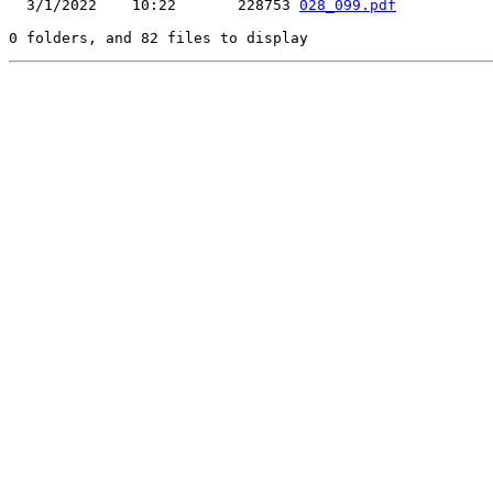
  3/1/2022    10:22       228753 
028_099.pdf
0 folders, and 82 files to display