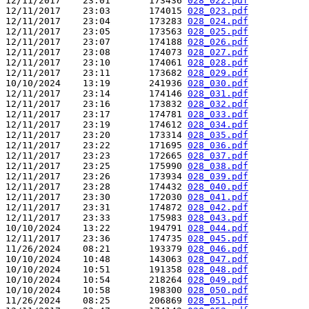
12/11/2017    23:01       173436 
028_022.pdf
12/11/2017    23:03       174015 
028_023.pdf
12/11/2017    23:04       173283 
028_024.pdf
12/11/2017    23:05       173563 
028_025.pdf
12/11/2017    23:07       174188 
028_026.pdf
12/11/2017    23:08       174073 
028_027.pdf
12/11/2017    23:10       174061 
028_028.pdf
12/11/2017    23:11       173682 
028_029.pdf
10/10/2024    13:19       241936 
028_030.pdf
12/11/2017    23:14       174146 
028_031.pdf
12/11/2017    23:16       173832 
028_032.pdf
12/11/2017    23:17       174781 
028_033.pdf
12/11/2017    23:19       174612 
028_034.pdf
12/11/2017    23:20       173314 
028_035.pdf
12/11/2017    23:22       171695 
028_036.pdf
12/11/2017    23:23       172665 
028_037.pdf
12/11/2017    23:25       175990 
028_038.pdf
12/11/2017    23:26       173934 
028_039.pdf
12/11/2017    23:28       174432 
028_040.pdf
12/11/2017    23:30       172030 
028_041.pdf
12/11/2017    23:31       174872 
028_042.pdf
12/11/2017    23:33       175983 
028_043.pdf
10/10/2024    13:22       194791 
028_044.pdf
12/11/2017    23:36       174735 
028_045.pdf
11/26/2024    08:21       193379 
028_046.pdf
10/10/2024    10:48       143063 
028_047.pdf
10/10/2024    10:51       191358 
028_048.pdf
10/10/2024    10:54       218264 
028_049.pdf
10/10/2024    10:58       198300 
028_050.pdf
11/26/2024    08:25       206869 
028_051.pdf