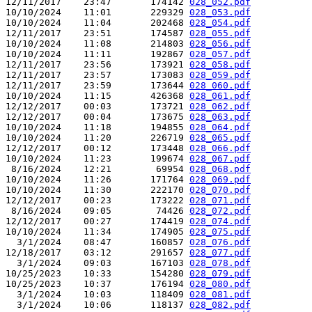
12/11/2017    23:47       174142 
028_052.pdf
10/10/2024    11:01       229329 
028_053.pdf
10/10/2024    11:04       202468 
028_054.pdf
12/11/2017    23:51       174587 
028_055.pdf
10/10/2024    11:08       214803 
028_056.pdf
10/10/2024    11:11       192867 
028_057.pdf
12/11/2017    23:56       173921 
028_058.pdf
12/11/2017    23:57       173083 
028_059.pdf
12/11/2017    23:59       173644 
028_060.pdf
10/10/2024    11:15       426368 
028_061.pdf
12/12/2017    00:03       173721 
028_062.pdf
12/12/2017    00:04       173675 
028_063.pdf
10/10/2024    11:18       194855 
028_064.pdf
10/10/2024    11:20       226719 
028_065.pdf
12/12/2017    00:12       173448 
028_066.pdf
10/10/2024    11:23       199674 
028_067.pdf
 8/16/2024    12:21        69954 
028_068.pdf
10/10/2024    11:26       171764 
028_069.pdf
10/10/2024    11:30       222170 
028_070.pdf
12/12/2017    00:23       173222 
028_071.pdf
 8/16/2024    09:05        74426 
028_072.pdf
12/12/2017    00:27       174419 
028_074.pdf
10/10/2024    11:34       174905 
028_075.pdf
  3/1/2024    08:47       160857 
028_076.pdf
12/18/2017    03:12       291657 
028_077.pdf
  3/1/2024    09:03       167103 
028_078.pdf
10/25/2023    10:33       154280 
028_079.pdf
10/25/2023    10:37       176194 
028_080.pdf
  3/1/2024    10:03       118409 
028_081.pdf
  3/1/2024    10:06       118137 
028_082.pdf